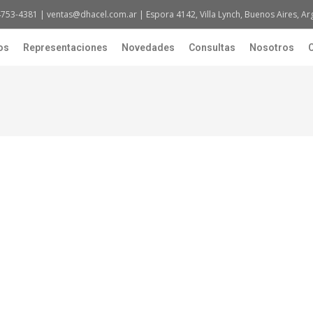
4753-4381 | ventas@dhacel.com.ar | Espora 4142, Villa Lynch, Buenos Aires, Ar
os
Representaciones
Novedades
Consultas
Nosotros