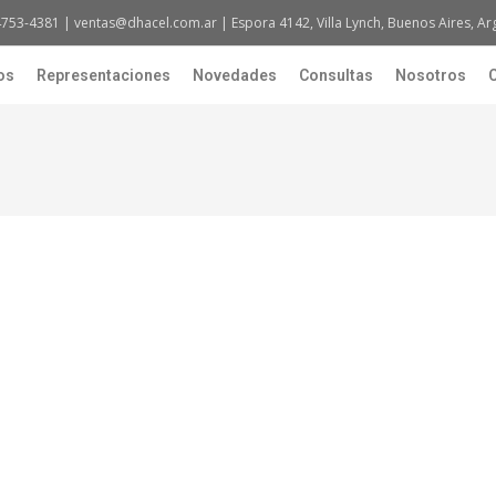
4753-4381 | ventas@dhacel.com.ar | Espora 4142, Villa Lynch, Buenos Aires, Ar
os
Representaciones
Novedades
Consultas
Nosotros